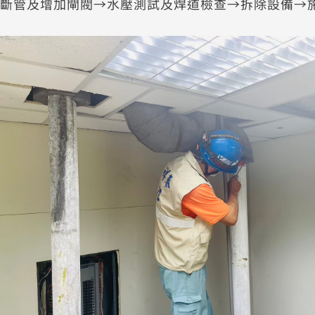
斷管及增加閘閥→水壓測試及焊道檢查→拆除設備→