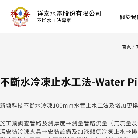
跳
至
祥泰水電股份有限公司
關於我
主
不斷水工法專家
要
內
容
首頁
/
不斷水冷凍止水工法-Water Pipe
新塘科技不斷水冷凍100mm水管止水工法及增加更
施工前調查管路及測厚度→測量管路流量（無流量及
潔安裝冷凍夾具→安裝設備及加液態氮冷凍止水→排